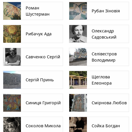
Роман
Рубан Зіновія
Шустерман
Олександр
Рибачук Ада
Садовський
Селівестров
Савченко Сергій
Володимир
Щеглова
Сергій Принь
Елеонора
Синиця Григорій
Смірнова Любов
Соколов Микола
Сойка Богдан