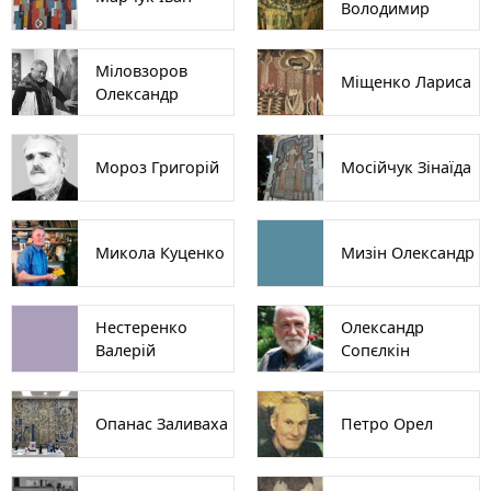
Володимир
Міловзоров
Міщенко Лариса
Олександр
Мороз Григорій
Мосійчук Зінаїда
Микола Куценко
Мизін Олександр
Нестеренко
Олександр
Валерій
Сопєлкін
Опанас Заливаха
Петро Орел