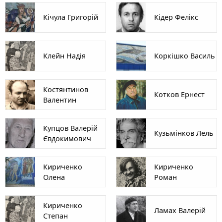
Кічула Григорій
Кідер Фелікс
Клейн Надія
Коркішко Василь
Костянтинов
Котков Ернест
Валентин
Купцов Валерій
Кузьмінков Лель
Євдокимович
Кириченко
Кириченко
Олена
Роман
Кириченко
Ламах Валерій
Степан