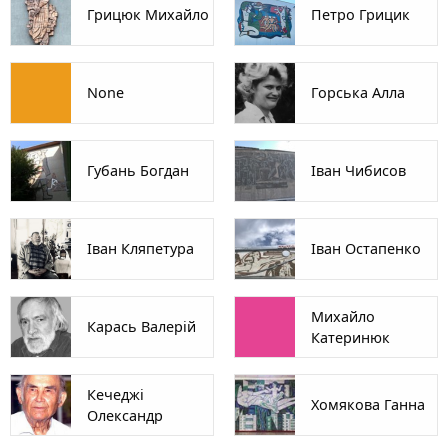
Грицюк Михайло
Петро Грицик
None
Горська Алла
Губань Богдан
Іван Чибисов
Іван Кляпетура
Іван Остапенко
Михайло
Карась Валерій
Катеринюк
Кечеджі
Хомякова Ганна
Олександр