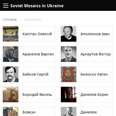
Soviet Mosaics in Ukraine
ГОЛОВНА
ХУДОЖНИКИ
Капітан Олексій
Аполлонов Іван
Аракелов Вартан
Арнаутов Віктор
Бабков Сергій
Безніско Євген
Бородай Василь
Данилов Борис
Бовкун
Данилюк