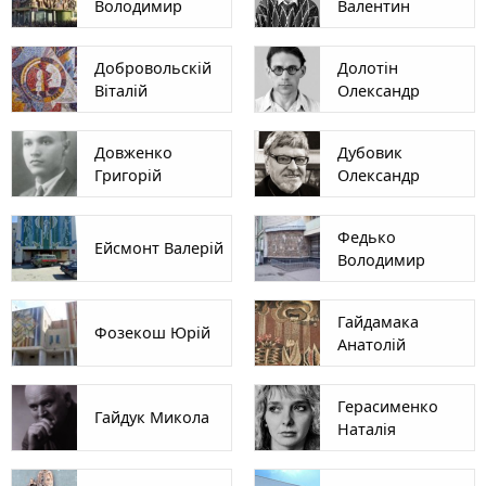
Володимир
Валентин
Добровольскій
Долотін
Віталій
Олександр
Довженко
Дубовик
Григорій
Олександр
Федько
Ейсмонт Валерій
Володимир
Гайдамака
Фозекош Юрій
Анатолій
Герасименко
Гайдук Микола
Наталія