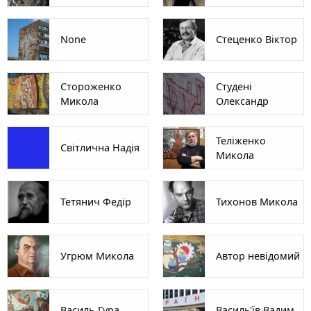
None
Стеценко Віктор
Стороженко
Студені
Микола
Олександр
Теліженко
Світлична Надія
Микола
Тетянич Федір
Тихонов Микола
Угрюм Микола
Автор невідомий
Василь Гура
Василь'їв Вадим