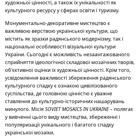
художньої цінності, а також їх унікальності як
культурного ресурсу у сферах освіти і туризму.
Монументально-декоративне мистецтво є
важливою верствою української культури, що
містить як зразки радянського модернізму, так і
національні особливості візуальної культури
України. Сьогодні є можливість незаангажованого
сприйняття ідеологічної складової мозаїчних творів,
об'єктивної оцінки їх художньої цінності. Крім того,
усвідомлення важливості збереження радянського
культурного спадку є ознакою цивілізованого
суспільства, де головною цінністю є уважне
ставлення до культурно-історичних нашарувань
минулого. Місія
SOVIET MOSAICS IN UKRAINE
– полягає
у вивченні цього виду мистецтва, збереженні і
популяризації унікального і багатого спадку
української мозаїки.