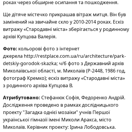
роках через обширне осипання та пошкодження.
Ще дітяче містечко прикрашав вітраж митця. Він був
замінений на звичайне скло у 2010-2014 роках. Ескіз
витражу «Стародавні міста» зберігається у родинному
архіві Купцова Валерія.
Фото:
кольорові фото з інтернет
джерела http://restplace.com.ua/ru/architecture/park-
detskiy-gorodok-skazka; ч/б фото з Державний архів
Миколаївської області, м. Миколаїв (Р-2448, 1986 год,
фотограф Кремко); ескіз витражу «Стародавні міста»
з родинного архіва Купцова В.
Атрибутовано
:
Стефанюк Софія, Федоренко Андрій.
Дослідження проведено в рамках дослідницького
проекту "Загадка однієї мозаїки" учнів Першої
української гімназії імені Миколи Аракса, місто
Миколаїв. Керівник проекту: Ірина Лободовська.