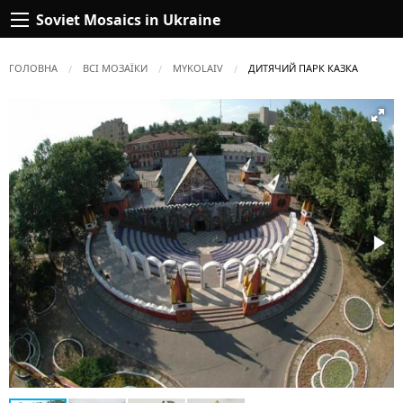
Soviet Mosaics in Ukraine
ГОЛОВНА
ВСІ МОЗАЇКИ
MYKOLAIV
ПОТОЧНА:
ДИТЯЧИЙ ПАРК КАЗКА