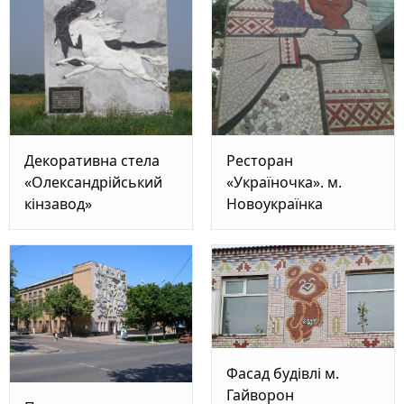
Декоративна стела
Ресторан
«Олександрійський
«Україночка». м.
кінзавод»
Новоукраїнка
Фасад будівлі м.
Гайворон