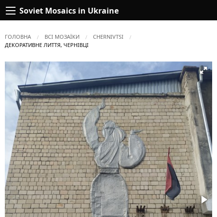
Soviet Mosaics in Ukraine
ГОЛОВНА
ВСІ МОЗАЇКИ
CHERNIVTSI
ПОТОЧНА:
ДЕКОРАТИВНЕ ЛИТТЯ, ЧЕРНІВЦІ