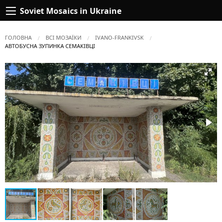
Soviet Mosaics in Ukraine
ГОЛОВНА
ВСІ МОЗАЇКИ
IVANO-FRANKIVSK
ПОТОЧНА:
АВТОБУСНА ЗУПИНКА СЕМАКІВЦІ