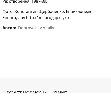
Рік створення: 1987-89.
Фото: Константин Щербаченко, Енциклопедія
Енергодару http://энергодар.е.укр
Автор:
Dobrovolsky Vitaliy
SOVIET MOSAICS IN UKRAINE
MADE WITH ❤ IN
IZONE
.
Facebook
•
Instagram