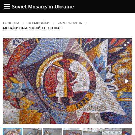
Soviet Mosaics in Ukraine
ГОЛОВНА
ВСІ МОЗАЇКИ
ZAPORIZHZHYA
ПОТОЧНА:
МОЗАЇКИ НАБЕРЕЖНІЙ, ЕНЕРГОДАР