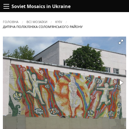
Soviet Mosaics in Ukraine
ГОЛОВНА
ВСІ МОЗАЇКИ
KYIV
ПОТОЧНА:
ДИТЯЧА ПОЛІКЛІНІКА СОЛОМ'ЯНСЬКОГО РАЙОНУ